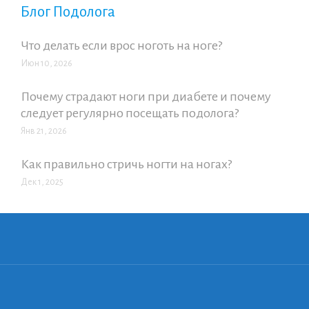
Блог Подолога
Что делать если врос ноготь на ноге?
Июн 10, 2026
Почему страдают ноги при диабете и почему
следует регулярно посещать подолога?
Янв 21, 2026
Как правильно стричь ногти на ногах?
Дек 1, 2025