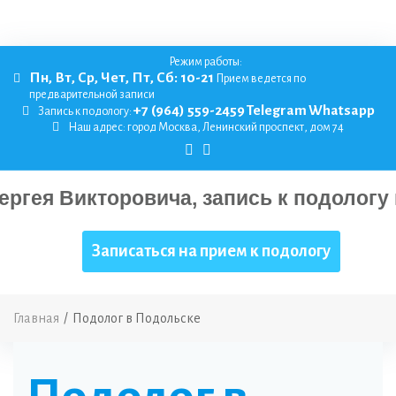
Режим работы:
Пн, Вт, Ср, Чет, Пт, Сб: 10-21
Прием ведется по
предварительной записи
+7 (964) 559-2459
Telegram
Whatsapp
Запись к подологу:
Наш адрес:
город Москва, Ленинский проспект, дом 74
Записаться на прием к подологу
Главная
/
Подолог в Подольске