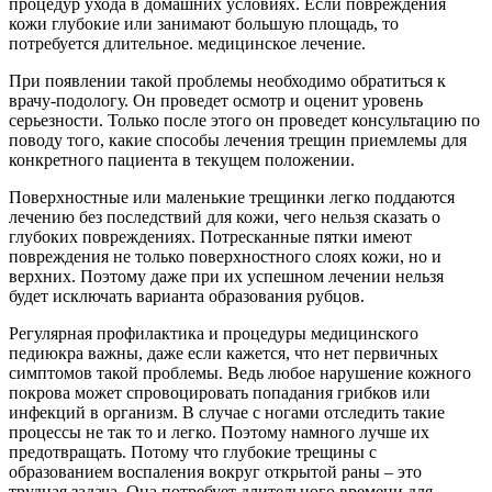
процедур ухода в домашних условиях. Если повреждения
кожи глубокие или занимают большую площадь, то
потребуется длительное. медицинское лечение.
При появлении такой проблемы необходимо обратиться к
врачу-подологу. Он проведет осмотр и оценит уровень
серьезности. Только после этого он проведет консультацию по
поводу того, какие способы лечения трещин приемлемы для
конкретного пациента в текущем положении.
Поверхностные или маленькие трещинки легко поддаются
лечению без последствий для кожи, чего нельзя сказать о
глубоких повреждениях. Потресканные пятки имеют
повреждения не только поверхностного слоях кожи, но и
верхних. Поэтому даже при их успешном лечении нельзя
будет исключать варианта образования рубцов.
Регулярная профилактика и процедуры медицинского
педиюкра важны, даже если кажется, что нет первичных
симптомов такой проблемы. Ведь любое нарушение кожного
покрова может спровоцировать попадания грибков или
инфекций в организм. В случае с ногами отследить такие
процессы не так то и легко. Поэтому намного лучше их
предотвращать. Потому что глубокие трещины с
образованием воспаления вокруг открытой раны – это
трудная задача. Она потребует длительного времени для