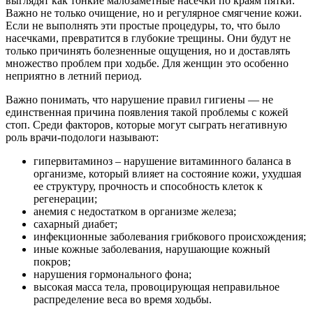
выглядят как тонкие малозаметные насечки по краям пятки.
Важно не только очищение, но и регулярное смягчение кожи.
Если не выполнять эти простые процедуры, то, что было
насечками, превратится в глубокие трещины. Они будут не
только причинять болезненные ощущения, но и доставлять
множество проблем при ходьбе. Для женщин это особенно
неприятно в летний период.
Важно понимать, что нарушение правил гигиены — не
единственная причина появления такой проблемы с кожей
стоп. Среди факторов, которые могут сыграть негативную
роль врачи-подологи называют:
гипервитаминоз – нарушение витаминного баланса в
организме, который влияет на состояние кожи, ухудшая
ее структуру, прочность и способность клеток к
регенерации;
анемия с недостатком в организме железа;
сахарный диабет;
инфекционные заболевания грибкового происхождения;
иные кожные заболевания, нарушающие кожный
покров;
нарушения гормонального фона;
высокая масса тела, провоцирующая неправильное
распределение веса во время ходьбы.