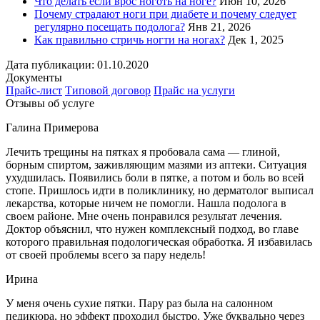
Что делать если врос ноготь на ноге?
Июн 10, 2026
Почему страдают ноги при диабете и почему следует
регулярно посещать подолога?
Янв 21, 2026
Как правильно стричь ногти на ногах?
Дек 1, 2025
Дата публикации: 01.10.2020
Документы
Прайс-лист
Типовой договор
Прайс на услуги
Отзывы об услуге
Галина Примерова
Лечить трещины на пятках я пробовала сама — глиной,
борным спиртом, заживляющим мазями из аптеки. Ситуация
ухудшилась. Появились боли в пятке, а потом и боль во всей
стопе. Пришлось идти в поликлинику, но дерматолог выписал
лекарства, которые ничем не помогли. Нашла подолога в
своем районе. Мне очень понравился результат лечения.
Доктор объяснил, что нужен комплексный подход, во главе
которого правильная подологическая обработка. Я избавилась
от своей проблемы всего за пару недель!
Ирина
У меня очень сухие пятки. Пару раз была на салонном
педикюра, но эффект проходил быстро. Уже буквально через