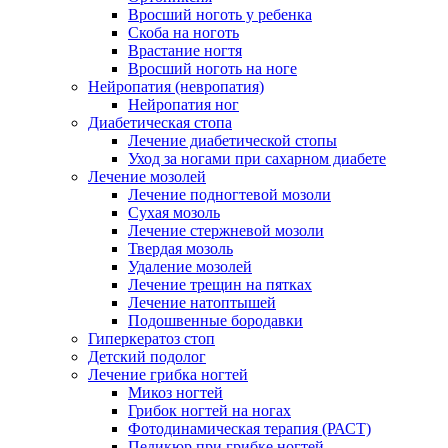
Вросший ноготь у ребенка
Скоба на ноготь
Врастание ногтя
Вросший ноготь на ноге
Нейропатия (невропатия)
Нейропатия ног
Диабетическая стопа
Лечение диабетической стопы
Уход за ногами при сахарном диабете
Лечение мозолей
Лечение подногтевой мозоли
Сухая мозоль
Лечение стержневой мозоли
Твердая мозоль
Удаление мозолей
Лечение трещин на пятках
Лечение натоптышей
Подошвенные бородавки
Гиперкератоз стоп
Детский подолог
Лечение грибка ногтей
Микоз ногтей
Грибок ногтей на ногах
Фотодинамическая терапия (РАСТ)
Педикюр при грибке ногтей