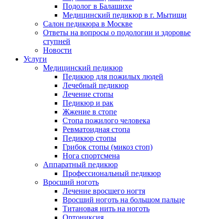
Подолог в Балашихе
Медицинский педикюр в г. Мытищи
Салон педикюра в Москве
Ответы на вопросы о подологии и здоровье
ступней
Новости
Услуги
Медицинский педикюр
Педикюр для пожилых людей
Лечебный педикюр
Лечение стопы
Педикюр и рак
Жжение в стопе
Стопа пожилого человека
Ревматоидная стопа
Педикюр стопы
Грибок стопы (микоз стоп)
Нога спортсмена
Аппаратный педикюр
Профессиональный педикюр
Вросший ноготь
Лечение вросшего ногтя
Вросший ноготь на большом пальце
Титановая нить на ноготь
Ортониксия