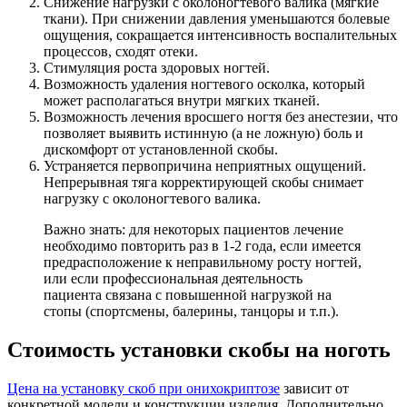
Снижение нагрузки с околоногтевого валика (мягкие
ткани). При снижении давления уменьшаются болевые
ощущения, сокращается интенсивность воспалительных
процессов, сходят отеки.
Стимуляция роста здоровых ногтей.
Возможность удаления ногтевого осколка, который
может располагаться внутри мягких тканей.
Возможность лечения вросшего ногтя без анестезии, что
позволяет выявить истинную (а не ложную) боль и
дискомфорт от установленной скобы.
Устраняется первопричина неприятных ощущений.
Непрерывная тяга корректирующей скобы снимает
нагрузку с околоногтевого валика.
Важно знать: для некоторых пациентов лечение
необходимо повторить раз в 1-2 года, если имеется
предрасположение к неправильному росту ногтей,
или если профессиональная деятельность
пациента связана с повышенной нагрузкой на
стопы (спортсмены, балерины, танцоры и т.п.).
Стоимость установки скобы на ноготь
Цена на установку скоб при онихокриптозе
зависит от
конкретной модели и конструкции изделия. Дополнительно