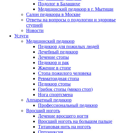
Подолог в Балашихе
Медицинский педикюр в г. Мытищи
Салон педикюра в Москве
Ответы на вопросы о подологии и здоровье
ступней
Новости
Услуги
Медицинский педикюр
Педикюр для пожилых людей
Лечебный педикюр
Лечение стопы
Педикюр и рак
Жжение в стопе
Стопа пожилого человека
Ревматоидная стопа
Педикюр стопы
Грибок стопы (микоз стоп)
Нога спортсмена
Аппаратный педикюр
Профессиональный педикюр
Вросший ноготь
Лечение вросшего ногтя
Вросший ноготь на большом пальце
Титановая нить на ноготь
Ортониксия