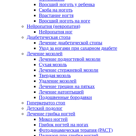
Вросший ноготь у ребенка
Скоба на ноготь
Врастание ногтя
Вросший ноготь на ноге
Нейропатия (невропатия)
Нейропатия ног
Диабетическая стопа
Лечение диабетической стопы
Уход за ногами при сахарном диабете
Лечение мозолей
Лечение подногтевой мозоли
Сухая мозоль
Лечение стержневой мозоли
Твердая мозоль
Удаление мозолей
Лечение трещин на пятках
Лечение натоптышей
Подошвенные бородавки
Гиперкератоз стоп
Детский подолог
Лечение грибка ногтей
Микоз ногтей
Грибок ногтей на ногах
Фотодинамическая терапия (РАСТ)
Педикюр при грибке ногтей