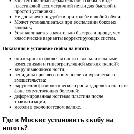
Запатентованный держатель плеч скобы в виде
пластиковой ассиметричной петли для быстрой и
простой установки;
Не доставляет неудобств при ходьбе в любой обуви;
Может устанавливаться при воспалении боковых
валиков;
Устанавливается значительно быстрее и проще, чем
классические варианты корректирующих систем.
Показания к установке скобы на ноготь
онихокриптоз (включая ногти с воспалительными
изменениями и гипергрануляцией мягких тканей);
закручивающиеся ногти;
рецидивы вросшего ногтя после хирургического
вмешательства;
нарушения физиологического роста здорового ногтя на
фоне сопутствующих болезней;
деформированная ногтевая пластина после
травматизации;
мозоли в околоногтевом валике.
Где в Москве установить скобу на
ноготь?