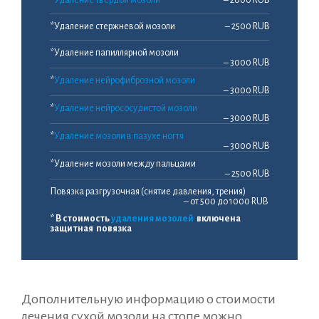
*
Удаление твердой мозоли
– 2000 RUB
*Удаление стержневой мозоли
– 2500 RUB
*Удаление папиллярной мозоли
– 3000 RUB
*
Удаление нейрофиброзной мозоли
– 3000 RUB
*
Удаление нейрососудистой мозоли
– 3000 RUB
*
Удаление мозоли в пазухе ногтя
– 3000 RUB
*Удаление мозоли между пальцами
– 2500 RUB
Повязка разгрузочная (снятие давления, трения)
– от 500 до 1000 RUB
* В стоимость
удаления мозолей
включена
защитная повязка
Дополнительную информацию о стоимости
лечения сухой мозоли на стопе можно