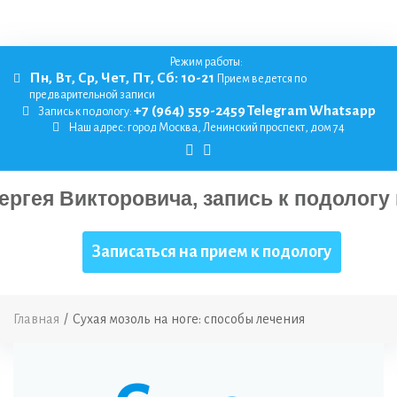
Режим работы:
Пн, Вт, Ср, Чет, Пт, Сб: 10-21
Прием ведется по
предварительной записи
+7 (964) 559-2459
Telegram
Whatsapp
Запись к подологу:
Наш адрес:
город Москва, Ленинский проспект, дом 74
Записаться на прием к подологу
Главная
/
Сухая мозоль на ноге: способы лечения