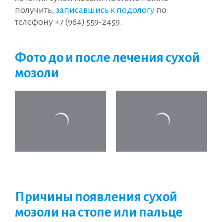
получить,
записавшись к подологу
по
телефону
+7 (964) 559-2459
.
Фото до и после лечения сухой
мозоли
Причины появления сухой
мозоли на стопе или пальце