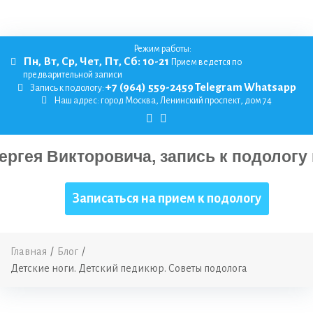
Режим работы:
Пн, Вт, Ср, Чет, Пт, Сб: 10-21
Прием ведется по
предварительной записи
+7 (964) 559-2459
Telegram
Whatsapp
Запись к подологу:
Наш адрес:
город Москва, Ленинский проспект, дом 74
Записаться на прием к подологу
Главная
/
Блог
/
Детские ноги. Детский педикюр. Советы подолога