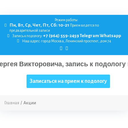
Режим работы:
Пн, Вт, Ср, Чет, Пт, Сб: 10-21
Прием ведется по
предварительной записи
+7 (964) 559-2459
Telegram
Whatsapp
Запись к подологу:
Наш адрес:
город Москва, Ленинский проспект, дом 74
Записаться на прием к подологу
Главная
/
Акции