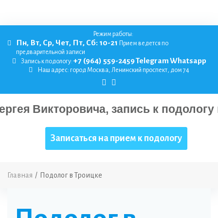
Режим работы:
Пн, Вт, Ср, Чет, Пт, Сб: 10-21
Прием ведется по
предварительной записи
+7 (964) 559-2459
Telegram
Whatsapp
Запись к подологу:
Наш адрес:
город Москва, Ленинский проспект, дом 74
Записаться на прием к подологу
Главная
/
Подолог в Троицке