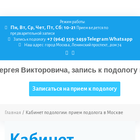
Режим работы:
Пн, Вт, Ср, Чет, Пт, Сб: 10-21
Прием ведется по
предварительной записи
+7 (964) 559-2459
Telegram
Whatsapp
Запись к подологу:
Наш адрес:
город Москва, Ленинский проспект, дом 74
Записаться на прием к подологу
Главная
/
Кабинет подологии: прием подолога в Москве