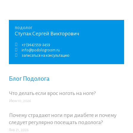
ПОДОЛОГ
Ступак Сергей Викторович
+7 (964) 559-2459
info@podologroom.ru
записаться на консультацию
Блог Подолога
Что делать если врос ноготь на ноге?
Июн 10, 2026
Почему страдают ноги при диабете и почему
следует регулярно посещать подолога?
Янв 21, 2026