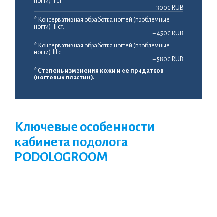
ногти) I ст.
– 3000 RUB
* Консервативная обработка ногтей (проблемные
ногти) II ст.
– 4500 RUB
* Консервативная обработка ногтей (проблемные
ногти) III ст.
– 5800 RUB
*
Степень изменения кожи и ее придатков
(ногтевых пластин).
Ключевые особенности
кабинета подолога
PODOLOGROOM