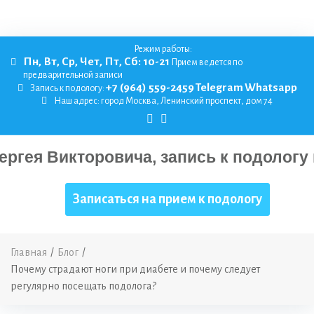
Режим работы:
Пн, Вт, Ср, Чет, Пт, Сб: 10-21
Прием ведется по
предварительной записи
+7 (964) 559-2459
Telegram
Whatsapp
Запись к подологу:
Наш адрес:
город Москва, Ленинский проспект, дом 74
Записаться на прием к подологу
Главная
/
Блог
/
Почему страдают ноги при диабете и почему следует
регулярно посещать подолога?