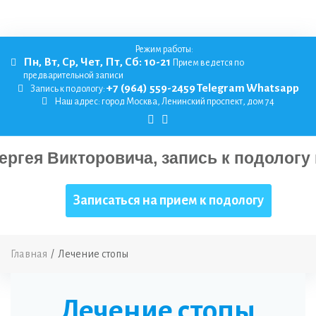
Режим работы:
Пн, Вт, Ср, Чет, Пт, Сб: 10-21
Прием ведется по
предварительной записи
+7 (964) 559-2459
Telegram
Whatsapp
Запись к подологу:
Наш адрес:
город Москва, Ленинский проспект, дом 74
Записаться на прием к подологу
Главная
/
Лечение стопы
Лечение стопы