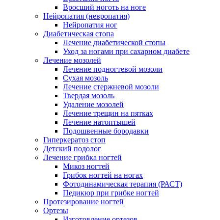
Вросший ноготь на ноге
Нейропатия (невропатия)
Нейропатия ног
Диабетическая стопа
Лечение диабетической стопы
Уход за ногами при сахарном диабете
Лечение мозолей
Лечение подногтевой мозоли
Сухая мозоль
Лечение стержневой мозоли
Твердая мозоль
Удаление мозолей
Лечение трещин на пятках
Лечение натоптышей
Подошвенные бородавки
Гиперкератоз стоп
Детский подолог
Лечение грибка ногтей
Микоз ногтей
Грибок ногтей на ногах
Фотодинамическая терапия (РАСТ)
Педикюр при грибке ногтей
Протезирование ногтей
Ортезы
Изготовление ортезов