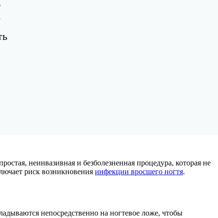
в
у
ть
ростая, неинвазивная и безболезненная процедура, которая не
сключает риск возникновения
инфекции вросшего ногтя
.
ладываются непосредственно на ногтевое ложе, чтобы