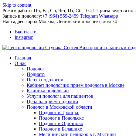
Skip to content
Режим работы:
Пн, Вт, Ср, Чет, Пт, Сб: 10-21
Прием ведется по 
Запись к подологу:
+7 (964) 559-2459
Telegram
Whatsapp
Наш адрес:
город Москва, Ленинский проспект, дом 74
Вконтакте
Instagram
Главная
О нас
Подолог
Подиатр
Центр подологии
Кабинет подологии: прием подолога в Москве
Клиника подологии
Услуги подолога для пациентов
Цена на прием подолога
Подолог в Московской области
Подолог в Троицке
Подолог в Подольске
Подолог в Одинцово
Подолог в Балашихе
Медицинский педикюр в г. Мытищи