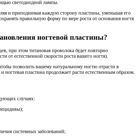
аются с помощью светодиодной лампы.
мляя и приподнимая каждую сторону пластины, уменьшая его
 сохранять правильную форму по мере роста от основания ногтя
тановления ногтевой пластины?
цев, при этом титановая проволока будет повторно
ти от естественной скорости роста вашего ногтя).
 чтобы позволить вашему натуральному ногтю отрасти в
 и ногтевая пластина продолжает расти естественным образом.
дующих случаях:
рецидивы);
личия системных заболеваний;