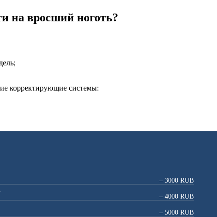
ти на вросший ноготь?
дель;
гие корректирующие системы:
– 3000 RUB
.
– 4000 RUB
– 5000 RUB