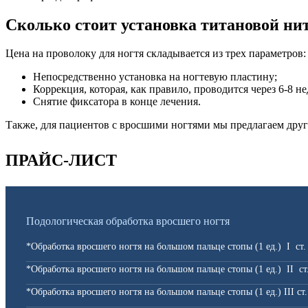
Сколько стоит установка титановой ни
Цена на проволоку для ногтя складывается из трех параметров:
Непосредственно установка на ногтевую пластину;
Коррекция, которая, как правило, проводится через 6-8 не
Снятие фиксатора в конце лечения.
Также, для пациентов с вросшими ногтями мы предлагаем дру
ПРАЙС-ЛИСТ
Подологическая обработка вросшего ногтя
*Обработка вросшего ногтя на большом пальце стопы (1 ед.) I ст.
*Обработка вросшего ногтя на большом пальце стопы (1 ед.) II ст
*Обработка вросшего ногтя на большом пальце стопы (1 ед.) III ст.