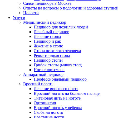
Салон педикюра в Москве
Ответы на вопросы о подологии и здоровье ступне
Новости
Услуги
Медицинский педикюр
Педикюр для пожилых людей
Лечебный педикюр
Лечение стопы
Педикюр и рак
Жжение в стопе
Стопа пожилого человека
Ревматоидная стопа
Педикюр стопы
Грибок стопы (микоз стоп)
Нога спортсмена
Аппаратный педикюр
Профессиональный педикюр
Вросший ноготь
Лечение вросшего ногтя
Вросший ноготь на большом пальце
Титановая нить на ноготь
Ортониксия
Вросший ноготь у ребенка
Скоба на ноготь
Врастание ногтя