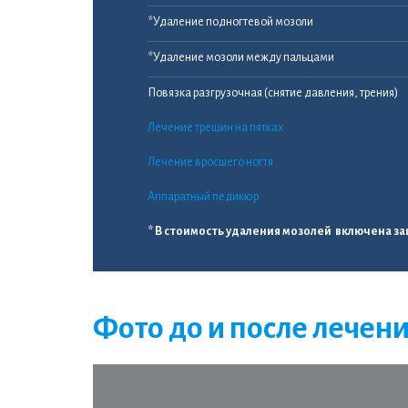
*Удаление подногтевой мозоли
*Удаление мозоли между пальцами
Повязка разгрузочная (снятие давления, трения)
Лечение трещин на пятках
Лечение вросшего ногтя
Аппаратный педикюр
* В стоимость удаления мозолей включена з
Фото до и после лечен