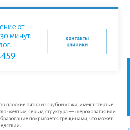
ение от
30 минут!
контакты
ог.
клиники
2459
то плоские пятна из грубой кожи, имеют стертые
тло-желтым, серым, структура — шероховатая или
 образование покрывается трещинами, что может
ледствий.