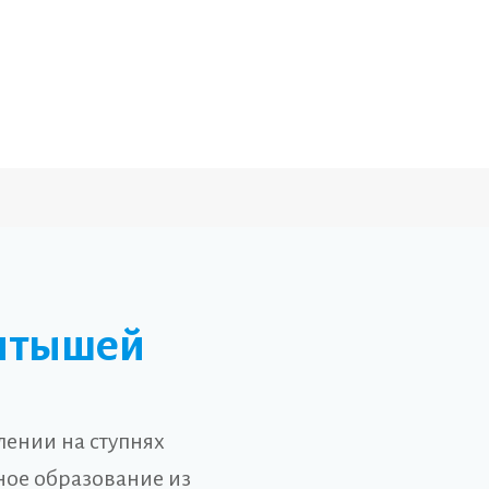
птышей
лении на ступнях
ное образование из