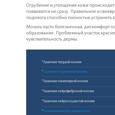
Огрубение и утолщение кожи происходит 
появляются не сразу. Правильное и своев
подолога способно полностью устранить 
Мозоль часто болезненная, дискомфорт п
образование. Проблемный участок краснее
чувствительность дермы.
*Удаление твердой мозоли
*
Удаление стержневой мозоли
*Удаление папиллярной мозоли
*Удаление нейрофиброзной мозоли
*Удаление нейрососудистой мозоли
*
Удаление мозоли в пазухе ногтя