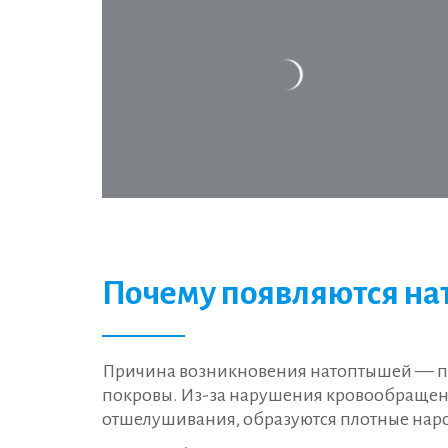
Почему появляются н
Причина возникновения натоптышей — по
покровы. Из-за нарушения кровообращени
отшелушивания, образуются плотные наро