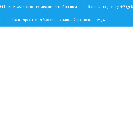
21
+7 (9
Прием ведется по предварительной записи
Запись к подологу:
Наш адрес:
город Москва, Ленинский проспект, дом 74