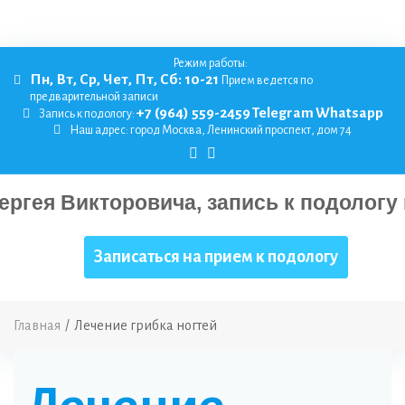
Режим работы:
Пн, Вт, Ср, Чет, Пт, Сб: 10-21
Прием ведется по
предварительной записи
+7 (964) 559-2459
Telegram
Whatsapp
Запись к подологу:
Наш адрес:
город Москва, Ленинский проспект, дом 74
Записаться на прием к подологу
Главная
/
Лечение грибка ногтей