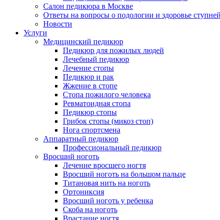
Салон педикюра в Москве
Ответы на вопросы о подологии и здоровье ступне
Новости
Услуги
Медицинский педикюр
Педикюр для пожилых людей
Лечебный педикюр
Лечение стопы
Педикюр и рак
Жжение в стопе
Стопа пожилого человека
Ревматоидная стопа
Педикюр стопы
Грибок стопы (микоз стоп)
Нога спортсмена
Аппаратный педикюр
Профессиональный педикюр
Вросший ноготь
Лечение вросшего ногтя
Вросший ноготь на большом пальце
Титановая нить на ноготь
Ортониксия
Вросший ноготь у ребенка
Скоба на ноготь
Врастание ногтя