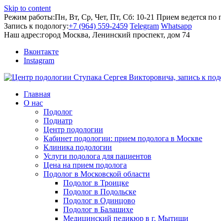
Skip to content
Режим работы:
Пн, Вт, Ср, Чет, Пт, Сб: 10-21
Прием ведется по 
Запись к подологу:
+7 (964) 559-2459
Telegram
Whatsapp
Наш адрес:
город Москва, Ленинский проспект, дом 74
Вконтакте
Instagram
Главная
О нас
Подолог
Подиатр
Центр подологии
Кабинет подологии: прием подолога в Москве
Клиника подологии
Услуги подолога для пациентов
Цена на прием подолога
Подолог в Московской области
Подолог в Троицке
Подолог в Подольске
Подолог в Одинцово
Подолог в Балашихе
Медицинский педикюр в г. Мытищи