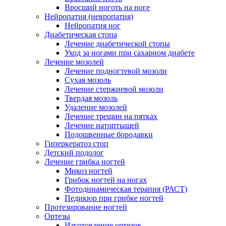
Вросший ноготь на ноге
Нейропатия (невропатия)
Нейропатия ног
Диабетическая стопа
Лечение диабетической стопы
Уход за ногами при сахарном диабете
Лечение мозолей
Лечение подногтевой мозоли
Сухая мозоль
Лечение стержневой мозоли
Твердая мозоль
Удаление мозолей
Лечение трещин на пятках
Лечение натоптышей
Подошвенные бородавки
Гиперкератоз стоп
Детский подолог
Лечение грибка ногтей
Микоз ногтей
Грибок ногтей на ногах
Фотодинамическая терапия (РАСТ)
Педикюр при грибке ногтей
Протезирование ногтей
Ортезы
Изготовление ортезов