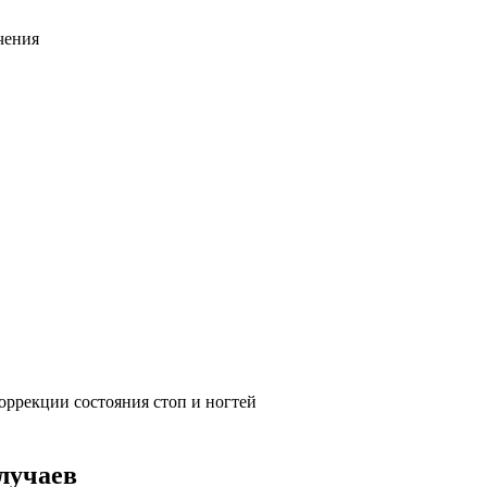
чения
оррекции состояния стоп и ногтей
лучаев