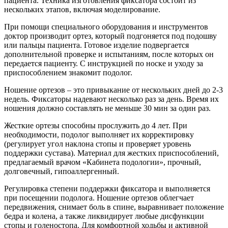
пациента. Техника изготовления фиксатора состоит из
нескольких этапов, включая моделирование.
При помощи специального оборудования и инструментов
доктор производит ортез, который подгоняется под подошву
или пальцы пациента. Готовое изделие подвергается
дополнительной проверке и испытаниям, после которых он
передается пациенту. С инструкцией по носке и уходу за
приспособлением знакомит подолог.
Ношение ортезов – это привыкание от нескольких дней до 2-3
недель. Фиксаторы надевают несколько раз за день. Время их
ношения должно составлять не меньше 30 мин за один раз.
Жесткие ортезы способны прослужить до 4 лет. При
необходимости, подолог выполняет их корректировку
(регулирует угол наклона стопы и проверяет уровень
поддержки сустава). Материал для жестких приспособлений,
предлагаемый врачом «Кабинета подологии», прочный,
долговечный, гипоаллергенный.
Регулировка степени поддержки фиксатора и выполняется
при посещении подолога. Ношение ортезов облегчает
передвижения, снимает боль в спине, выравнивает положение
бедра и колена, а также ликвидирует любые дисфункции
стопы и голеностопа. Для комфортной ходьбы и активной