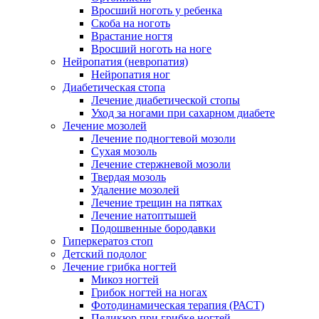
Вросший ноготь у ребенка
Скоба на ноготь
Врастание ногтя
Вросший ноготь на ноге
Нейропатия (невропатия)
Нейропатия ног
Диабетическая стопа
Лечение диабетической стопы
Уход за ногами при сахарном диабете
Лечение мозолей
Лечение подногтевой мозоли
Сухая мозоль
Лечение стержневой мозоли
Твердая мозоль
Удаление мозолей
Лечение трещин на пятках
Лечение натоптышей
Подошвенные бородавки
Гиперкератоз стоп
Детский подолог
Лечение грибка ногтей
Микоз ногтей
Грибок ногтей на ногах
Фотодинамическая терапия (РАСТ)
Педикюр при грибке ногтей