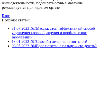
жизнедеятельности, подбирать обувь в магазине
рекомендуется при надетом ортезе.
Блог
Похожие статьи:
31.07.2023
161
Массаж стоп: эффективный способ
улучшения кровообращения и профилактики
заболеваний
13.01.2022
191
Способы лечения натоптышей
08.05.2023
164
Врос ноготь на пальце – что делать?