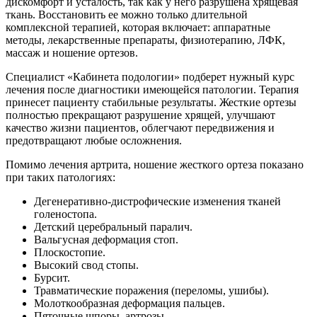
дискомфорт и усталость, так как у него разрушена хрящевая
ткань. Восстановить ее можно только длительной
комплексной терапией, которая включает: аппаратные
методы, лекарственные препараты, физиотерапию, ЛФК,
массаж и ношение ортезов.
Специалист «Кабинета подологии» подберет нужный курс
лечения после диагностики имеющейся патологии. Терапия
принесет пациенту стабильные результаты. Жесткие ортезы
полностью прекращают разрушение хрящей, улучшают
качество жизни пациентов, облегчают передвижения и
предотвращают любые осложнения.
Помимо лечения артрита, ношение жесткого ортеза показано
при таких патологиях:
Дегенеративно-дистрофические изменения тканей
голеностопа.
Детский церебральный паралич.
Вальгусная деформация стоп.
Плоскостопие.
Высокий свод стопы.
Бурсит.
Травматические поражения (переломы, ушибы).
Молоткообразная деформация пальцев.
Пяточные шпоры, артрозы.