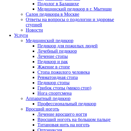
Подолог в Балашихе
Медицинский педикюр в г. Мытищи
Салон педикюра в Москве
Ответы на вопросы о подологии и здоровье
ступней
Новости
Услуги
Медицинский педикюр
Педикюр для пожилых людей
Лечебный педикюр
Лечение стопы
Педикюр и рак
Жжение в стопе
Стопа пожилого человека
Ревматоидная стопа
Педикюр стопы
Грибок стопы (микоз стоп)
Нога спортсмена
Аппаратный педикюр
Профессиональный педикюр
Вросший ноготь
Лечение вросшего ногтя
Вросший ноготь на большом пальце
Титановая нить на ноготь
Ортониксия