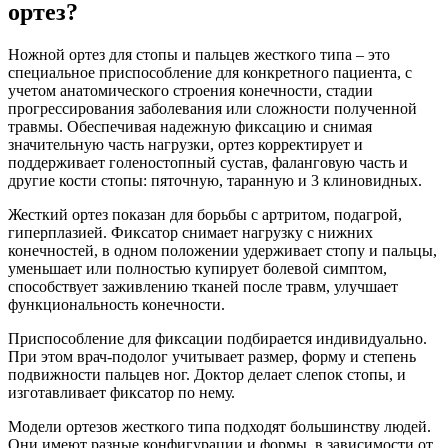
ортез?
Ножной ортез для стопы и пальцев жесткого типа – это
специальное приспособление для конкретного пациента, с
учетом анатомического строения конечности, стадии
прогрессирования заболевания или сложности полученной
травмы. Обеспечивая надежную фиксацию и снимая
значительную часть нагрузки, ортез корректирует и
поддерживает голеностопный сустав, фаланговую часть и
другие кости стопы: пяточную, таранную и 3 клиновидных.
Жесткий ортез показан для борьбы с артритом, подагрой,
гиперплазией. Фиксатор снимает нагрузку с нижних
конечностей, в одном положении удерживает стопу и пальцы,
уменьшает или полностью купирует болевой симптом,
способствует заживлению тканей после травм, улучшает
функциональность конечности.
Приспособление для фиксации подбирается индивидуально.
При этом врач-подолог учитывает размер, форму и степень
подвижности пальцев ног. Доктор делает слепок стопы, и
изготавливает фиксатор по нему.
Модели ортезов жесткого типа подходят большинству людей.
Они имеют разные конфигурации и формы, в зависимости от