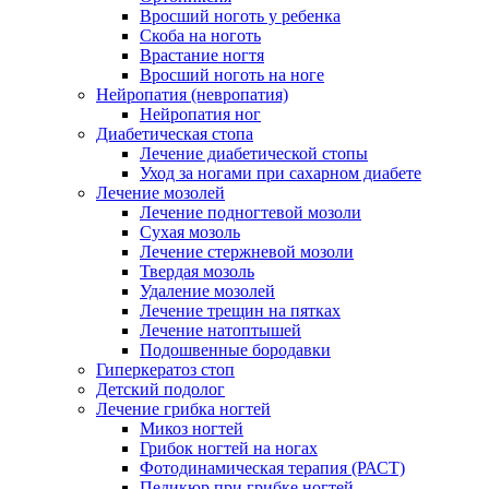
Вросший ноготь у ребенка
Скоба на ноготь
Врастание ногтя
Вросший ноготь на ноге
Нейропатия (невропатия)
Нейропатия ног
Диабетическая стопа
Лечение диабетической стопы
Уход за ногами при сахарном диабете
Лечение мозолей
Лечение подногтевой мозоли
Сухая мозоль
Лечение стержневой мозоли
Твердая мозоль
Удаление мозолей
Лечение трещин на пятках
Лечение натоптышей
Подошвенные бородавки
Гиперкератоз стоп
Детский подолог
Лечение грибка ногтей
Микоз ногтей
Грибок ногтей на ногах
Фотодинамическая терапия (РАСТ)
Педикюр при грибке ногтей