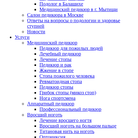
Подолог в Балашихе
Медицинский педикюр в г. Мытищи
Салон педикюра в Москве
Ответы на вопросы о подологии и здоровье
ступней
Новости
Услуги
Медицинский педикюр
Педикюр для пожилых людей
Лечебный педикюр
Лечение стопы
Педикюр и рак
Жжение в стопе
Стопа пожилого человека
Ревматоидная стопа
Педикюр стопы
Грибок стопы (микоз стоп)
Нога спортсмена
Аппаратный педикюр
Профессиональный педикюр
Вросший ноготь
Лечение вросшего ногтя
Вросший ноготь на большом пальце
Титановая нить на ноготь
Ортониксия