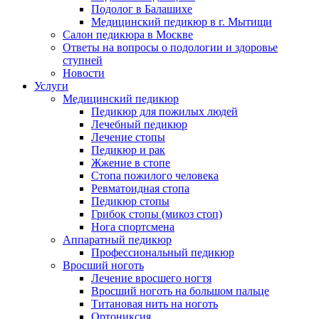
Подолог в Балашихе
Медицинский педикюр в г. Мытищи
Салон педикюра в Москве
Ответы на вопросы о подологии и здоровье
ступней
Новости
Услуги
Медицинский педикюр
Педикюр для пожилых людей
Лечебный педикюр
Лечение стопы
Педикюр и рак
Жжение в стопе
Стопа пожилого человека
Ревматоидная стопа
Педикюр стопы
Грибок стопы (микоз стоп)
Нога спортсмена
Аппаратный педикюр
Профессиональный педикюр
Вросший ноготь
Лечение вросшего ногтя
Вросший ноготь на большом пальце
Титановая нить на ноготь
Ортониксия