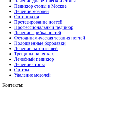
Лечение диабетической стопы
Педикюр стопы в Москве
Лечение мозолей
Ортониксия
Протезирование ногтей
Профессиональный педикюр
Лечение грибка ногтей
Фотодинамическая терапия ногтей
Подошвенные бородавки
Лечение натоптышей
Трещины на пятках
Лечебный педикюр
Лечение стопы
Ортезы
Удаление мозолей
Контакты: