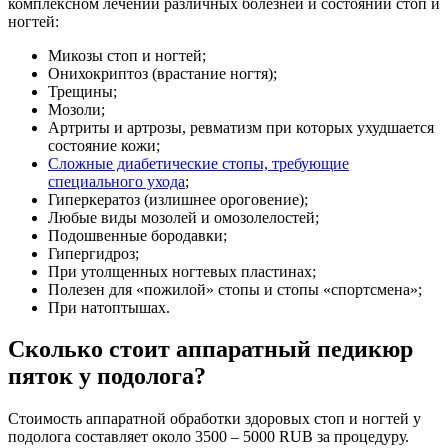
комплексном лечении различных болезней и состояний стоп и
ногтей:
Микозы стоп и ногтей;
Онихокриптоз (врастание ногтя);
Трещины;
Мозоли;
Артриты и артрозы, ревматизм при которых ухудшается
состояние кожи;
Сложные диабетические стопы, требующие
специального ухода
;
Гиперкератоз (излишнее ороговение);
Любые виды мозолей и омозолелостей;
Подошвенные бородавки;
Гипергидроз;
При утолщенных ногтевых пластинах;
Полезен для «пожилой» стопы и стопы «спортсмена»;
При натоптышах.
Сколько стоит аппаратный педикюр
пяток у подолога?
Стоимость аппаратной обработки здоровых стоп и ногтей у
подолога составляет около 3500 – 5000 RUB за процедуру.