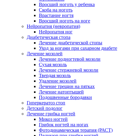
Вросший ноготь у ребенка
Скоба на ноготь
Врастание ногтя
Вросший ноготь на ноге
Нейропатия (невропатия)
Нейропатия ног
Диабетическая стопа
Лечение диабетической стопы
Уход за ногами при сахарном диабете
Лечение мозолей
Лечение подногтевой мозоли
Сухая мозоль
Лечение стержневой мозоли
Твердая мозоль
Удаление мозолей
Лечение трещин на пятках
Лечение натоптышей
Подошвенные бородавки
Гиперкератоз стоп
Детский подолог
Лечение грибка ногтей
Микоз ногтей
Грибок ногтей на ногах
Фотодинамическая терапия (РАСТ)
Педикюр при грибке ногтей