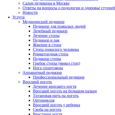
Салон педикюра в Москве
Ответы на вопросы о подологии и здоровье ступне
Новости
Услуги
Медицинский педикюр
Педикюр для пожилых людей
Лечебный педикюр
Лечение стопы
Педикюр и рак
Жжение в стопе
Стопа пожилого человека
Ревматоидная стопа
Педикюр стопы
Грибок стопы (микоз стоп)
Нога спортсмена
Аппаратный педикюр
Профессиональный педикюр
Вросший ноготь
Лечение вросшего ногтя
Вросший ноготь на большом пальце
Титановая нить на ноготь
Ортониксия
Вросший ноготь у ребенка
Скоба на ноготь
Врастание ногтя