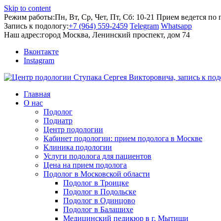
Skip to content
Режим работы:
Пн, Вт, Ср, Чет, Пт, Сб: 10-21
Прием ведется по 
Запись к подологу:
+7 (964) 559-2459
Telegram
Whatsapp
Наш адрес:
город Москва, Ленинский проспект, дом 74
Вконтакте
Instagram
Главная
О нас
Подолог
Подиатр
Центр подологии
Кабинет подологии: прием подолога в Москве
Клиника подологии
Услуги подолога для пациентов
Цена на прием подолога
Подолог в Московской области
Подолог в Троицке
Подолог в Подольске
Подолог в Одинцово
Подолог в Балашихе
Медицинский педикюр в г. Мытищи