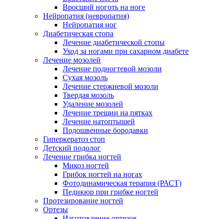
Вросший ноготь на ноге
Нейропатия (невропатия)
Нейропатия ног
Диабетическая стопа
Лечение диабетической стопы
Уход за ногами при сахарном диабете
Лечение мозолей
Лечение подногтевой мозоли
Сухая мозоль
Лечение стержневой мозоли
Твердая мозоль
Удаление мозолей
Лечение трещин на пятках
Лечение натоптышей
Подошвенные бородавки
Гиперкератоз стоп
Детский подолог
Лечение грибка ногтей
Микоз ногтей
Грибок ногтей на ногах
Фотодинамическая терапия (РАСТ)
Педикюр при грибке ногтей
Протезирование ногтей
Ортезы
Изготовление ортезов