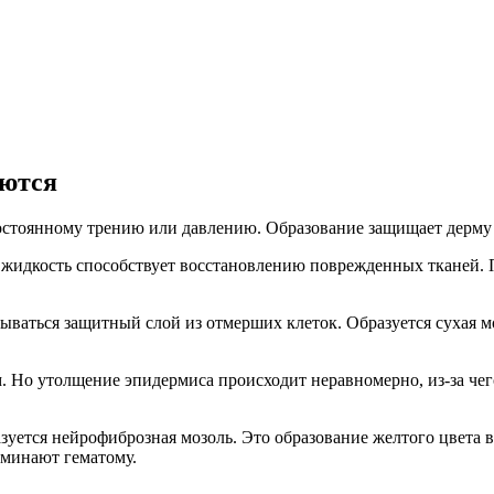
аются
постоянному трению или давлению. Образование защищает дерму
, жидкость способствует восстановлению поврежденных тканей.
вываться защитный слой из отмерших клеток. Образуется сухая м
 Но утолщение эпидермиса происходит неравномерно, из-за чего
азуется нейрофиброзная мозоль. Это образование желтого цвета 
оминают гематому.