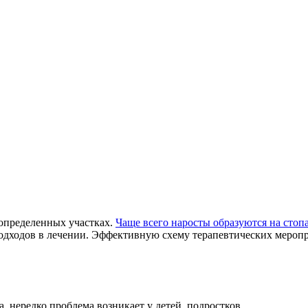
определенных участках.
Чаще всего наросты образуются на стоп
дходов в лечении. Эффективную схему терапевтических меропр
, нередко проблема возникает у детей, подростков.