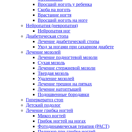
Вросший ноготь у ребенка
Скоба на ноготь
Врастание ногтя
Вросший ноготь на ноге
Нейропатия (невропатия)
Нейропатия ног
Диабетическая стопа
Лечение диабетической стопы
Уход за ногами при сахарном диабете
Лечение мозолей
Лечение подногтевой мозоли
Сухая мозоль
Лечение стержневой мозоли
Твердая мозоль
Удаление мозолей
Лечение трещин на пятках
Лечение натоптышей
Подошвенные бородавки
Гиперкератоз стоп
Детский подолог
Лечение грибка ногтей
Микоз ногтей
Грибок ногтей на ногах
Фотодинамическая терапия (РАСТ)
Педикюр при грибке ногтей