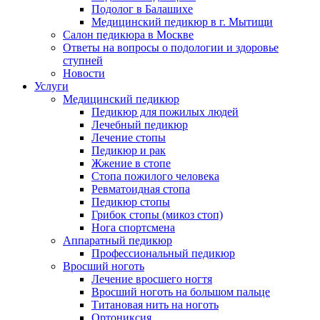
Подолог в Балашихе
Медицинский педикюр в г. Мытищи
Салон педикюра в Москве
Ответы на вопросы о подологии и здоровье
ступней
Новости
Услуги
Медицинский педикюр
Педикюр для пожилых людей
Лечебный педикюр
Лечение стопы
Педикюр и рак
Жжение в стопе
Стопа пожилого человека
Ревматоидная стопа
Педикюр стопы
Грибок стопы (микоз стоп)
Нога спортсмена
Аппаратный педикюр
Профессиональный педикюр
Вросший ноготь
Лечение вросшего ногтя
Вросший ноготь на большом пальце
Титановая нить на ноготь
Ортониксия