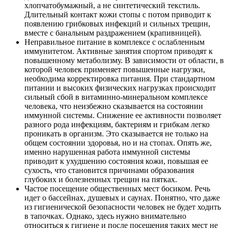
хлопчатобумажный, а не синтетический текстиль.
Длительный контакт кожи стопы с потом приводит к
появлению грибковых инфекций и сильных трещин,
вместе с банальным раздражением (крапивницей).
Неправильное питание в комплексе с ослабленным
иммунитетом. Активные занятия спортом приводят к
повышенному метаболизму. В зависимости от области, в
которой человек применяет повышенные нагрузки,
необходима корректировка питания. При стандартном
питании и высоких физических нагрузках происходит
сильный сбой в витаминно-минеральном комплексе
человека, что неизбежно сказывается на состоянии
иммунной системы. Снижение ее активности позволяет
разного рода инфекциям, бактериям и грибкам легко
проникать в организм. Это сказывается не только на
общем состоянии здоровья, но и на стопах. Опять же,
именно нарушенная работа иммунной системы
приводит к ухудшению состояния кожи, повышая ее
сухость, что становится причинами образования
глубоких и болезненных трещин на пятках.
Частое посещение общественных мест босиком. Речь
идет о бассейнах, душевых и саунах. Понятно, что даже
из гигиенической безопасности человек не будет ходить
в тапочках. Однако, здесь нужно внимательно
относиться к гигиене и после посещения таких мест не