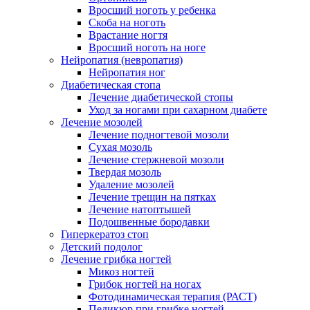
Вросший ноготь у ребенка
Скоба на ноготь
Врастание ногтя
Вросший ноготь на ноге
Нейропатия (невропатия)
Нейропатия ног
Диабетическая стопа
Лечение диабетической стопы
Уход за ногами при сахарном диабете
Лечение мозолей
Лечение подногтевой мозоли
Сухая мозоль
Лечение стержневой мозоли
Твердая мозоль
Удаление мозолей
Лечение трещин на пятках
Лечение натоптышей
Подошвенные бородавки
Гиперкератоз стоп
Детский подолог
Лечение грибка ногтей
Микоз ногтей
Грибок ногтей на ногах
Фотодинамическая терапия (РАСТ)
Педикюр при грибке ногтей