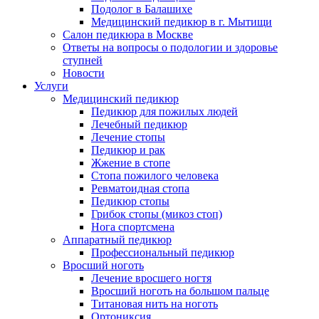
Подолог в Балашихе
Медицинский педикюр в г. Мытищи
Салон педикюра в Москве
Ответы на вопросы о подологии и здоровье
ступней
Новости
Услуги
Медицинский педикюр
Педикюр для пожилых людей
Лечебный педикюр
Лечение стопы
Педикюр и рак
Жжение в стопе
Стопа пожилого человека
Ревматоидная стопа
Педикюр стопы
Грибок стопы (микоз стоп)
Нога спортсмена
Аппаратный педикюр
Профессиональный педикюр
Вросший ноготь
Лечение вросшего ногтя
Вросший ноготь на большом пальце
Титановая нить на ноготь
Ортониксия