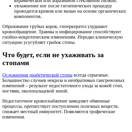
керамической или абразивной стеклянной пилкой;
увлажнение ног после гигиенических процедур
проводится кремом или мазью на основе органических
компонентов.
Образование грубых корок, гиперкератоз ухудшают
кровообращение. Травмы и инфицирование способствуют
гнойно-некротическим изменениям. Нередко клиническую
ситуацию усугубляет грибок стопы.
Что будет, если не ухаживать за
стопами
Осложнения диабетической стопы
всегда серьезные.
Большинство случаев некроза и необратимых гангренозных
изменений – результат недостаточного ухода за кожей стоп,
ногтями, околопальцевой зоной.
Недостаточное кровоснабжение замедляет обменные
процессы, препятствует поступлению полезных веществ,
снижает местный иммунитет. Появляются трофические
изменения.