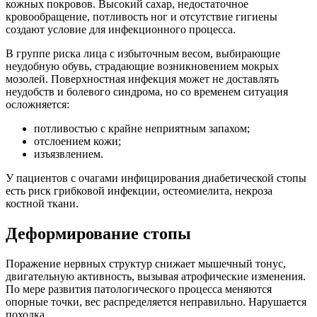
кожных покровов. Высокий сахар, недостаточное
кровообращение, потливость ног и отсутствие гигиены
создают условие для инфекционного процесса.
В группе риска лица с избыточным весом, выбирающие
неудобную обувь, страдающие возникновением мокрых
мозолей. Поверхностная инфекция может не доставлять
неудобств и болевого синдрома, но со временем ситуация
осложняется:
потливостью с крайне неприятным запахом;
отслоением кожи;
изъязвлением.
У пациентов с очагами инфицирования диабетической стопы
есть риск грибковой инфекции, остеомиелита, некроза
костной ткани.
Деформирование стопы
Поражение нервных структур снижает мышечный тонус,
двигательную активность, вызывая атрофические изменения.
По мере развития патологического процесса меняются
опорные точки, вес распределяется неправильно. Нарушается
походка.