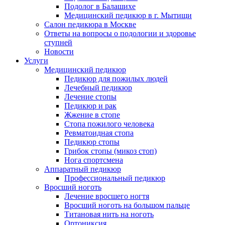
Подолог в Балашихе
Медицинский педикюр в г. Мытищи
Салон педикюра в Москве
Ответы на вопросы о подологии и здоровье
ступней
Новости
Услуги
Медицинский педикюр
Педикюр для пожилых людей
Лечебный педикюр
Лечение стопы
Педикюр и рак
Жжение в стопе
Стопа пожилого человека
Ревматоидная стопа
Педикюр стопы
Грибок стопы (микоз стоп)
Нога спортсмена
Аппаратный педикюр
Профессиональный педикюр
Вросший ноготь
Лечение вросшего ногтя
Вросший ноготь на большом пальце
Титановая нить на ноготь
Ортониксия