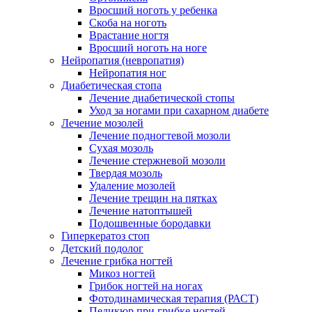
Вросший ноготь у ребенка
Скоба на ноготь
Врастание ногтя
Вросший ноготь на ноге
Нейропатия (невропатия)
Нейропатия ног
Диабетическая стопа
Лечение диабетической стопы
Уход за ногами при сахарном диабете
Лечение мозолей
Лечение подногтевой мозоли
Сухая мозоль
Лечение стержневой мозоли
Твердая мозоль
Удаление мозолей
Лечение трещин на пятках
Лечение натоптышей
Подошвенные бородавки
Гиперкератоз стоп
Детский подолог
Лечение грибка ногтей
Микоз ногтей
Грибок ногтей на ногах
Фотодинамическая терапия (РАСТ)
Педикюр при грибке ногтей