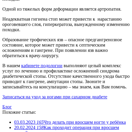
Одной из тяжелых форм деформации является артропатия.
Неадекватная гигиена стоп может привести к нарастанию
ороговевшего слоя, гиперкератоза, вынужденному изменению
походки.
Образование трофических язв – опасное предгангренозное
состояние, которое может привести к септическим
осложнениям и гангрене. При появлении язв важно
обратиться к врачу-хирургу.
В нашем
кабинете подологии
выполняют целый комплекс
услуг по лечению и профилактике осложнений синдрома
диабетической стопы. Отсутствие качественного ухода быстро
приводит к гангрене, ампутации стопы. Звоните и
записывайтесь на консультацию – мы знаем, как Вам помочь.
Записаться на уход за ногами при сахарном диабете
Блог
Похожие статьи:
03.03.2023
165
Что делать при вросшем ногте у ребёнка
20.02.2024
158
Как проходит операция при вросшем