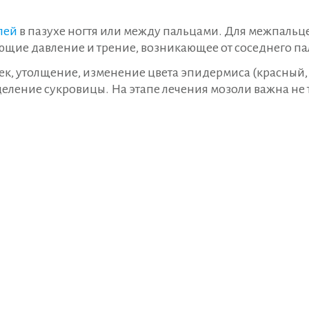
лей
в пазухе ногтя или между пальцами. Для межпальц
щие давление и трение, возникающее от соседнего па
ек, утолщение, изменение цвета эпидермиса (красный,
деление сукровицы. На этапе лечения мозоли важна не