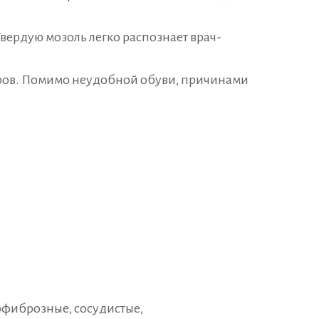
вердую мозоль легко распознает врач-
ров. Помимо неудобной обуви, причинами
офиброзные, сосудистые,