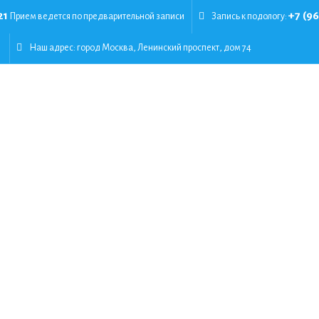
21
+7 (9
Прием ведется по предварительной записи
Запись к подологу:
Наш адрес:
город Москва, Ленинский проспект, дом 74