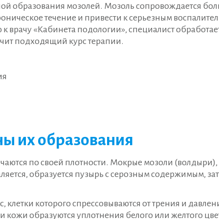
иной образования мозолей. Мозоль сопровождается бо
хроническое течение и привести к серьезным воспали
 к врачу «Кабинета подологии», специалист обработа
чит подходящий курс терапии.
ия
ны их образования
чаются по своей плотности. Мокрые мозоли (волдыри),
яется, образуется пузырь с серозным содержимым, зат
 клетки которого спрессовываются от трения и давлени
ти кожи образуются уплотнения белого или желтого цв