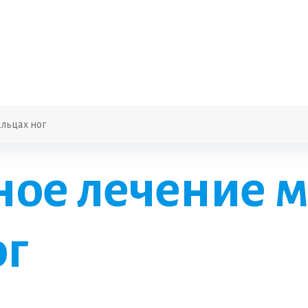
льцах ног
ое лечение м
ог