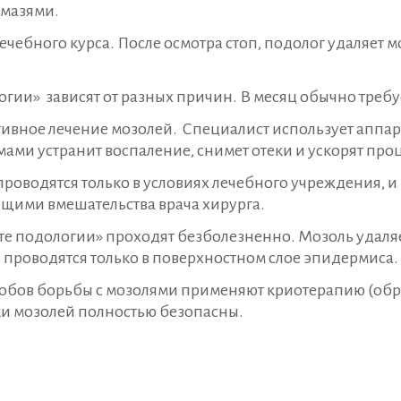
 мазями.
ечебного курса. После осмотра стоп, подолог удаляет 
гии» зависят от разных причин. В месяц обычно требуе
ивное лечение мозолей. Специалист использует аппа
ами устранит воспаление, снимет отеки и ускорят пр
оводятся только в условиях лечебного учреждения, и 
щими вмешательства врача хирурга.
те подологии» проходят безболезненно. Мозоль удаля
проводятся только в поверхностном слое эпидермиса.
бов борьбы с мозолями применяют криотерапию (обра
и мозолей полностью безопасны.