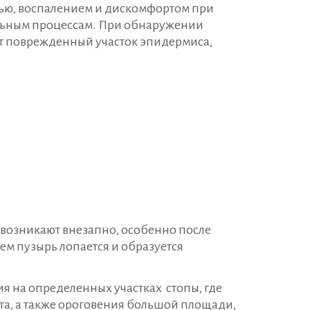
лью, воспалением и дискомфортом при
тельным процессам. При обнаружении
ет поврежденный участок эпидермиса,
 возникают внезапно, особенно после
ем пузырь лопается и образуется
я на определенных участках стопы, где
ета, а также ороговения большой площади,