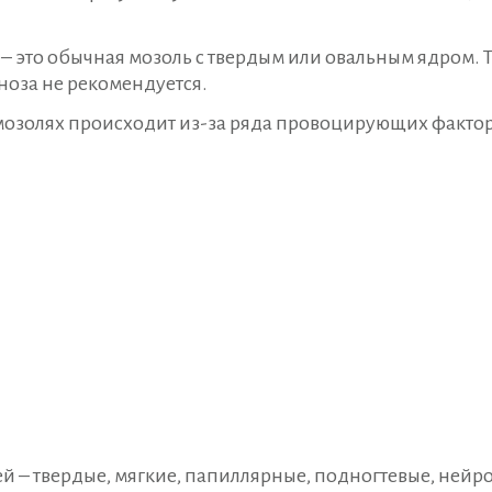
– это обычная мозоль с твердым или овальным ядром. Т
ноза не рекомендуется.
мозолях происходит из-за ряда провоцирующих факто
й – твердые, мягкие, папиллярные, подногтевые, нейр