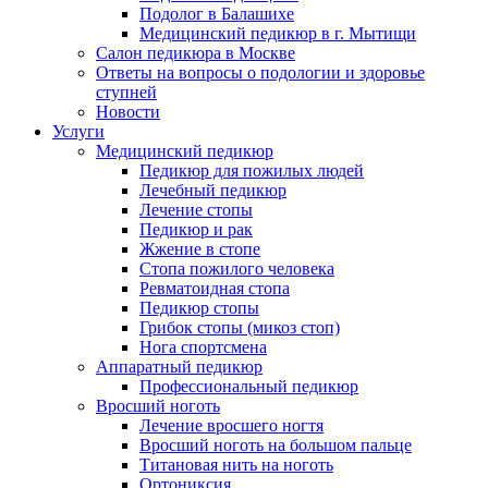
Подолог в Балашихе
Медицинский педикюр в г. Мытищи
Салон педикюра в Москве
Ответы на вопросы о подологии и здоровье
ступней
Новости
Услуги
Медицинский педикюр
Педикюр для пожилых людей
Лечебный педикюр
Лечение стопы
Педикюр и рак
Жжение в стопе
Стопа пожилого человека
Ревматоидная стопа
Педикюр стопы
Грибок стопы (микоз стоп)
Нога спортсмена
Аппаратный педикюр
Профессиональный педикюр
Вросший ноготь
Лечение вросшего ногтя
Вросший ноготь на большом пальце
Титановая нить на ноготь
Ортониксия