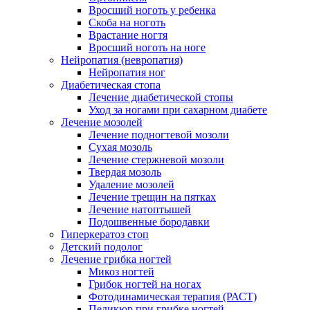
Вросший ноготь у ребенка
Скоба на ноготь
Врастание ногтя
Вросший ноготь на ноге
Нейропатия (невропатия)
Нейропатия ног
Диабетическая стопа
Лечение диабетической стопы
Уход за ногами при сахарном диабете
Лечение мозолей
Лечение подногтевой мозоли
Сухая мозоль
Лечение стержневой мозоли
Твердая мозоль
Удаление мозолей
Лечение трещин на пятках
Лечение натоптышей
Подошвенные бородавки
Гиперкератоз стоп
Детский подолог
Лечение грибка ногтей
Микоз ногтей
Грибок ногтей на ногах
Фотодинамическая терапия (РАСТ)
Педикюр при грибке ногтей