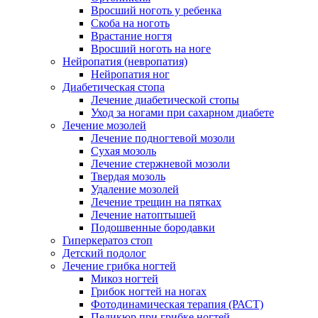
Вросший ноготь у ребенка
Скоба на ноготь
Врастание ногтя
Вросший ноготь на ноге
Нейропатия (невропатия)
Нейропатия ног
Диабетическая стопа
Лечение диабетической стопы
Уход за ногами при сахарном диабете
Лечение мозолей
Лечение подногтевой мозоли
Сухая мозоль
Лечение стержневой мозоли
Твердая мозоль
Удаление мозолей
Лечение трещин на пятках
Лечение натоптышей
Подошвенные бородавки
Гиперкератоз стоп
Детский подолог
Лечение грибка ногтей
Микоз ногтей
Грибок ногтей на ногах
Фотодинамическая терапия (РАСТ)
Педикюр при грибке ногтей