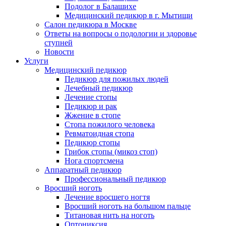
Подолог в Балашихе
Медицинский педикюр в г. Мытищи
Салон педикюра в Москве
Ответы на вопросы о подологии и здоровье
ступней
Новости
Услуги
Медицинский педикюр
Педикюр для пожилых людей
Лечебный педикюр
Лечение стопы
Педикюр и рак
Жжение в стопе
Стопа пожилого человека
Ревматоидная стопа
Педикюр стопы
Грибок стопы (микоз стоп)
Нога спортсмена
Аппаратный педикюр
Профессиональный педикюр
Вросший ноготь
Лечение вросшего ногтя
Вросший ноготь на большом пальце
Титановая нить на ноготь
Ортониксия