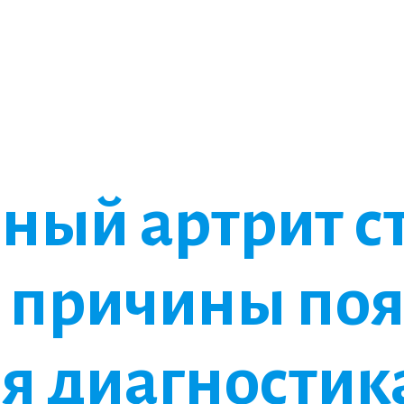
ный артрит с
 причины поя
я диагностик