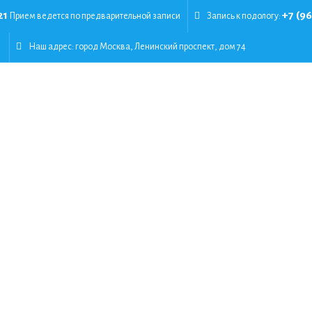
21
+7 (9
Прием ведется по предварительной записи
Запись к подологу:
Наш адрес:
город Москва, Ленинский проспект, дом 74