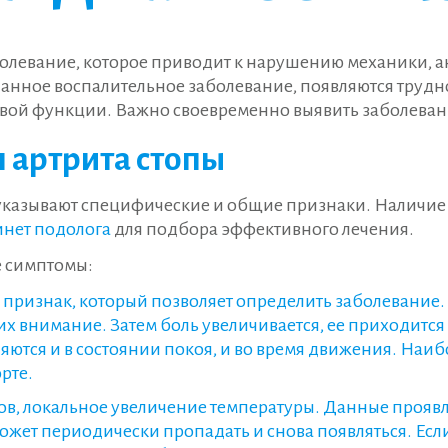
болевание, которое приводит к нарушению механики, 
ть данное воспалительное заболевание, появляются тру
овой функции. Важно своевременно выявить заболеван
 артрита стопы
 указывают специфические и общие признаки. Наличи
инет подолога
для подбора эффективного лечения.
е симптомы:
 признак, который позволяет определить заболевание.
их внимание. Затем боль увеличивается, ее приходит
тся и в состоянии покоя, и во время движения. Наиб
рте.
в, локальное увеличение температуры. Данные проявл
жет периодически пропадать и снова появляться. Если