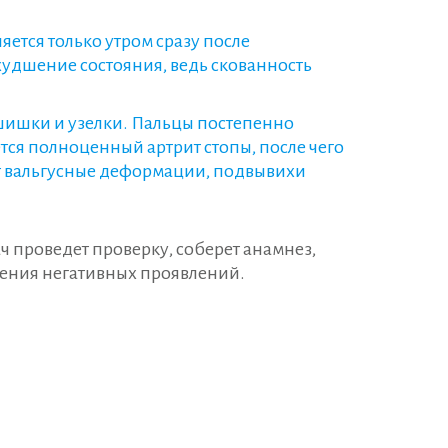
ется только утром сразу после
худшение состояния, ведь скованность
 шишки и узелки. Пальцы постепенно
тся полноценный артрит стопы, после чего
т вальгусные деформации, подвывихи
 проведет проверку, соберет анамнез,
жения негативных проявлений.