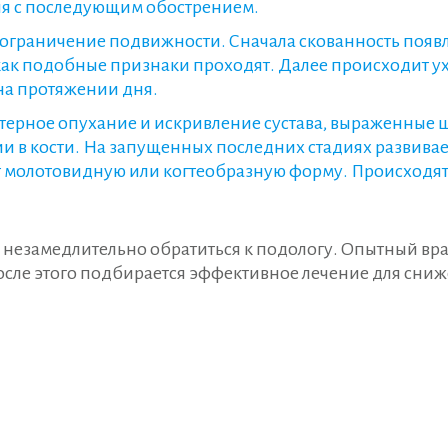
сия с последующим обострением.
граничение подвижности. Сначала скованность появля
как подобные признаки проходят. Далее происходит у
на протяжении дня.
ктерное опухание и искривление сустава, выраженные
и в кости. На запущенных последних стадиях развивае
т молотовидную или когтеобразную форму. Происходя
езамедлительно обратиться к подологу. Опытный врач
сле этого подбирается эффективное лечение для сни