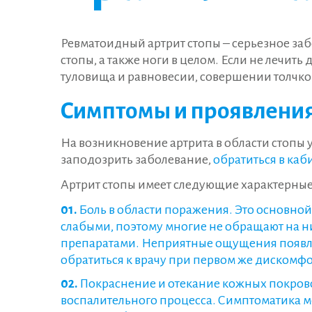
Ревматоидный артрит стопы – серьезное за
стопы, а также ноги в целом. Если не лечи
туловища и равновесии, совершении толчк
Симптомы и проявления
На возникновение артрита в области стопы
заподозрить заболевание,
обратиться в каб
Артрит стопы имеет следующие характерны
Боль в области поражения. Это основной
слабыми, поэтому многие не обращают на н
препаратами. Неприятные ощущения появляю
обратиться к врачу при первом же дискомфо
Покраснение и отекание кожных покрово
воспалительного процесса. Симптоматика мо