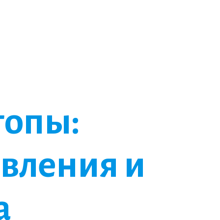
топы:
вления и
а