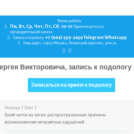
Режим работы:
Пн, Вт, Ср, Чет, Пт, Сб: 10-21
Прием ведется по
предварительной записи
+7 (964) 559-2459
Telegram
Whatsapp
Запись к подологу:
Наш адрес:
город Москва, Ленинский проспект, дом 74
Записаться на прием к подологу
Главная
/
Блог
/
Болят ногти на ногах: распространенные причины
возникновения неприятных ощущений