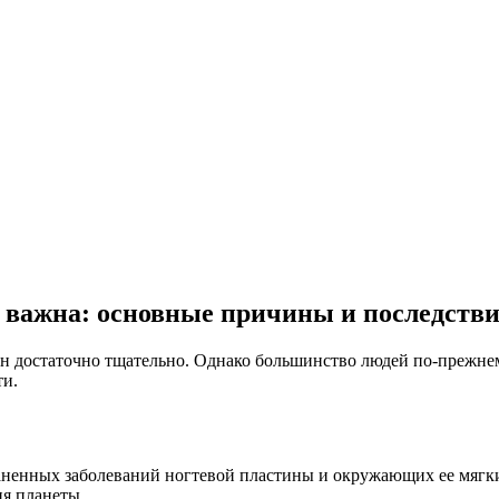
к важна: основные причины и последстви
 достаточно тщательно. Однако большинство людей по-прежнему
ти.
траненных заболеваний ногтевой пластины и окружающих ее мяг
ия планеты.