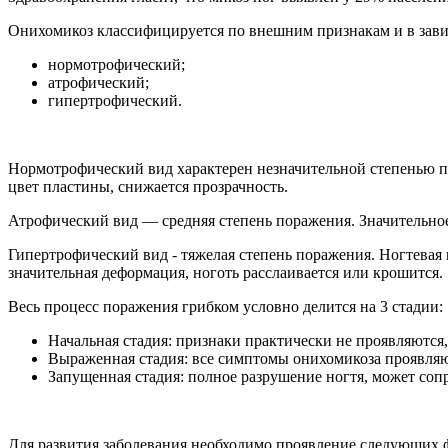
Онихомикоз классифицируется по внешним признакам и в завис
нормотрофический;
атрофический;
гипертрофический.
Нормотрофический вид характерен незначительной степенью по
цвет пластины, снижается прозрачность.
Атрофический вид — средняя степень поражения. Значительное
Гипертрофический вид - тяжелая степень поражения. Ногтевая 
значительная деформация, ноготь расслаивается или крошится.
Весь процесс поражения грибком условно делится на 3 стадии:
Начальная стадия: признаки практически не проявляются
Выраженная стадия: все симптомы онихомикоза проявляю
Запущенная стадия: полное разрушение ногтя, может соп
Для развития заболевания необходимо проявление следующих 