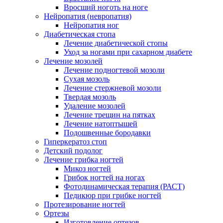
Вросший ноготь на ноге
Нейропатия (невропатия)
Нейропатия ног
Диабетическая стопа
Лечение диабетической стопы
Уход за ногами при сахарном диабете
Лечение мозолей
Лечение подногтевой мозоли
Сухая мозоль
Лечение стержневой мозоли
Твердая мозоль
Удаление мозолей
Лечение трещин на пятках
Лечение натоптышей
Подошвенные бородавки
Гиперкератоз стоп
Детский подолог
Лечение грибка ногтей
Микоз ногтей
Грибок ногтей на ногах
Фотодинамическая терапия (РАСТ)
Педикюр при грибке ногтей
Протезирование ногтей
Ортезы
Изготовление ортезов