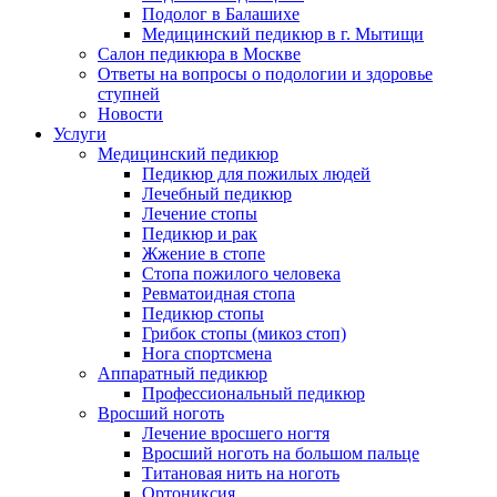
Подолог в Балашихе
Медицинский педикюр в г. Мытищи
Салон педикюра в Москве
Ответы на вопросы о подологии и здоровье
ступней
Новости
Услуги
Медицинский педикюр
Педикюр для пожилых людей
Лечебный педикюр
Лечение стопы
Педикюр и рак
Жжение в стопе
Стопа пожилого человека
Ревматоидная стопа
Педикюр стопы
Грибок стопы (микоз стоп)
Нога спортсмена
Аппаратный педикюр
Профессиональный педикюр
Вросший ноготь
Лечение вросшего ногтя
Вросший ноготь на большом пальце
Титановая нить на ноготь
Ортониксия