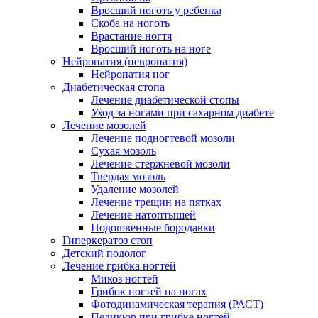
Вросший ноготь у ребенка
Скоба на ноготь
Врастание ногтя
Вросший ноготь на ноге
Нейропатия (невропатия)
Нейропатия ног
Диабетическая стопа
Лечение диабетической стопы
Уход за ногами при сахарном диабете
Лечение мозолей
Лечение подногтевой мозоли
Сухая мозоль
Лечение стержневой мозоли
Твердая мозоль
Удаление мозолей
Лечение трещин на пятках
Лечение натоптышей
Подошвенные бородавки
Гиперкератоз стоп
Детский подолог
Лечение грибка ногтей
Микоз ногтей
Грибок ногтей на ногах
Фотодинамическая терапия (РАСТ)
Педикюр при грибке ногтей