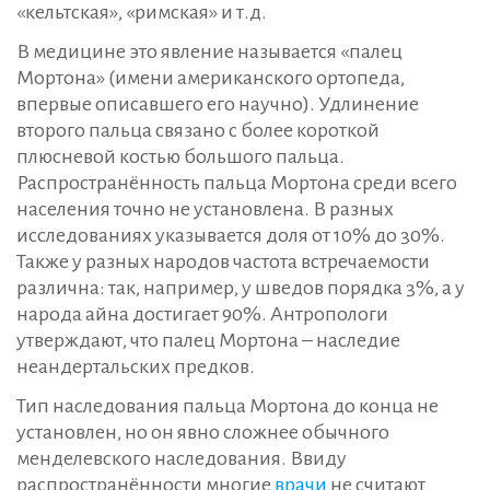
«кельтская», «римская» и т.д.
В медицине это явление называется «палец
Мортона» (имени американского ортопеда,
впервые описавшего его научно). Удлинение
второго пальца связано с более короткой
плюсневой костью большого пальца.
Распространённость пальца Мортона среди всего
населения точно не установлена. В разных
исследованиях указывается доля от 10% до 30%.
Также у разных народов частота встречаемости
различна: так, например, у шведов порядка 3%, а у
народа айна достигает 90%. Антропологи
утверждают, что палец Мортона – наследие
неандертальских предков.
Тип наследования пальца Мортона до конца не
установлен, но он явно сложнее обычного
менделевского наследования. Ввиду
распространённости многие
врачи
не считают