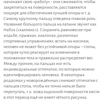
начинают свою «работу» - они сжимаются, чтобы
закрепиться на поверхности, расставляются
пошире для обеспечения лучшей опоры и т.д.
Самому крупному пальцу отведена главная роль.
Название большого пальца на латыни звучит как
Hallux («халлюкс»). Сохранять равновесие при
ходьбе, прыжках, наклонах, различных
спортивных упражнениях, встать на носочки,
человек не может без устойчивой опоры – стопы,
которая чутко реагирует на изменения в
положении тела и правильно распределяет вес.
Между прочим, на пальцах ног есть
индивидуальные отпечатки, по которым можно
идентифицировать человека. В некоторых
роддомах у новорождённых снимают отпечатки с
пальцев стопы, чтобы их точно нельзя было
перепутать, т.к. кожа ладонной поверхности кисти
в этот период ещё не имеет чёткого рисунка.